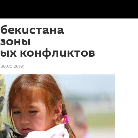
збекистана
 зоны
ых конфликтов
7 30.05.2019
)