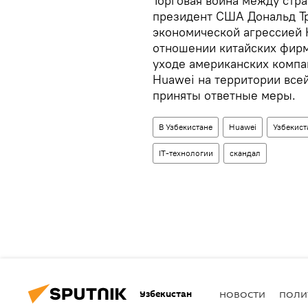
Торговая война между стра
президент США Дональд Т
экономической агрессией К
отношении китайских фирм
уходе американских компан
Huawei на территории всей
приняты ответные меры.
В Узбекистане
Huawei
Узбекист
IT-технологии
скандал
Узбекистан
НОВОСТИ
ПОЛИ