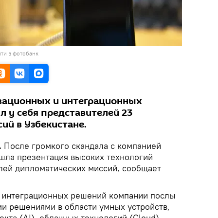
ти в фотобанк
овационных и интеграционных
л у себя представителей 23
ий в Узбекистане.
.
После громкого скандала с компанией
ошла презентация высоких технологий
лей дипломатических миссий, сообщает
и интеграционных решений компании послы
и решениями в области умных устройств,
екта (AI), облачных технологий (Cloud),