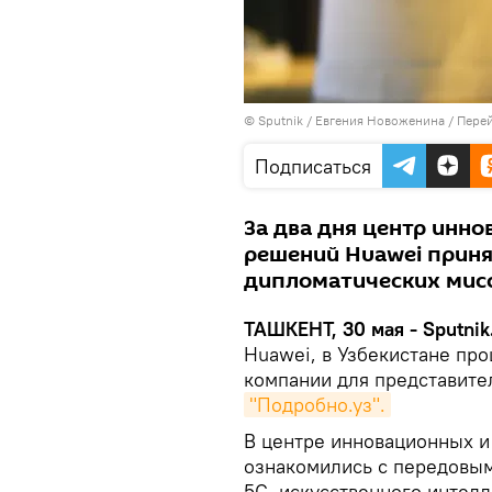
© Sputnik / Евгения Новоженина
/
Перей
Подписаться
За два дня центр инн
решений Huawei приня
дипломатических мисс
ТАШКЕНТ, 30 мая - Sputnik
Huawei, в Узбекистане пр
компании для представите
"Подробно.уз".
В центре инновационных 
ознакомились с передовым
5G, искусственного интелл