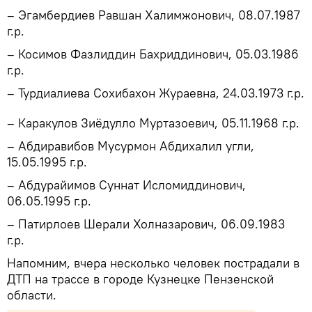
– Эгамбердиев Равшан Халимжонович, 08.07.1987
г.р.
– Косимов Фазлиддин Бахриддинович, 05.03.1986
г.р.
– Турдиалиева Сохибахон Жураевна, 24.03.1973 г.р.
– Каракулов Зиёдулло Муртазоевич, 05.11.1968 г.р.
– Абдиравибов Мусурмон Абдихалил угли,
15.05.1995 г.р.
– Абдурайимов Суннат Исломиддинович,
06.05.1995 г.р.
– Патирлоев Шерали Холназарович, 06.09.1983
г.р.
Напомним, вчера несколько человек пострадали в
ДТП на трассе в городе Кузнецке Пензенской
области.