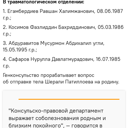
В травматологическом отделении:
1. Егамбердиев Равшан Халимжанович, 08.06.1987
г.р.;
2. Косимов Фазлиддин Бахриддинович, 05.03.1986
г.р.;
3. Абдуравитов Мусурмон Абдихалил угли,
15.05.1995 г.р.;
4. Сафаров Нурулла Давлатмурадович, 16.07.1985
г.р.
Генконсульство прорабатывает вопрос
об отправке тела Шерали Патиллоева на родину.
"Консульско-правовой департамент
выражает соболезнования родным и
близким покойного", — говорится в