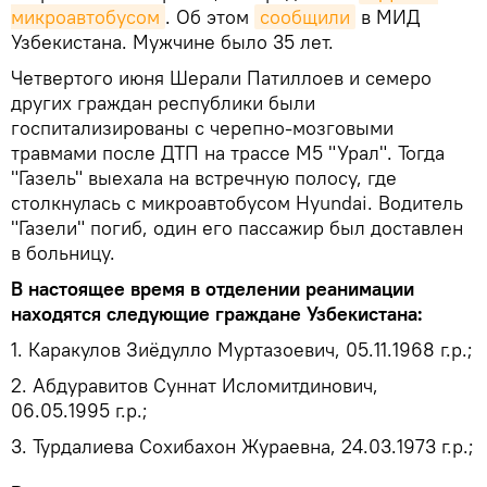
микроавтобусом
. Об этом
сообщили
в МИД
Узбекистана. Мужчине было 35 лет.
Четвертого июня Шерали Патиллоев и семеро
других граждан республики были
госпитализированы с черепно-мозговыми
травмами после ДТП на трассе М5 "Урал". Тогда
"Газель" выехала на встречную полосу, где
столкнулась с микроавтобусом Hyundai. Водитель
"Газели" погиб, один его пассажир был доставлен
в больницу.
В настоящее время в отделении реанимации
находятся следующие граждане Узбекистана:
1. Каракулов Зиёдулло Муртазоевич, 05.11.1968 г.р.;
2. Абдуравитов Суннат Исломитдинович,
06.05.1995 г.р.;
3. Турдалиева Сохибахон Жураевна, 24.03.1973 г.р.;