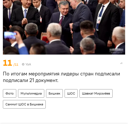
11
/11
© УзА
По итогам мероприятия лидеры стран подписали
подписали 21 документ.
Фото
Мультимедиа
Бишкек
ШОС
Шавкат Мирзиёев
Саммит ШОС в Бишкеке