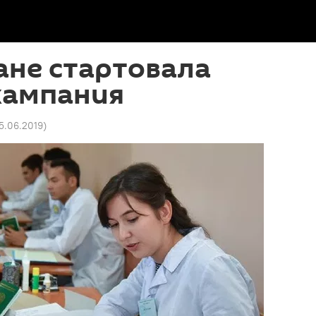
ане стартовала
кампания
15.06.2019
)