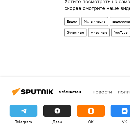
Хотите посмотреть на сам
скорее смотрите наше вид
Видео
Мультимедиа
видеороли
Животные
животные
YouTube
Узбекистан
НОВОСТИ
ПОЛИ
Telegram
Дзен
OK
VK