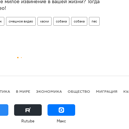
ое милое извинение в вашей жизни? Тогда
ео!
к
смешное видео
хаски
собака
собака
пес
ТИКА
В МИРЕ
ЭКОНОМИКА
ОБЩЕСТВО
МИГРАЦИЯ
КУ
Rutube
Макс