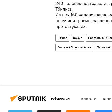
240 человек пострадали в 
Тбилиси.
Из них 160 человек являли
получили травмы различно
протестующих.
В мире
Грузия
Протесты в Тбил
Отставка Правительства
Парламент
Узбекистан
НОВОСТИ
ПОЛИ