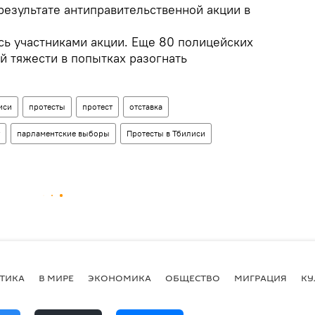
результате антиправительственной акции в
сь участниками акции. Еще 80 полицейских
й тяжести в попытках разогнать
иси
протесты
протест
отставка
парламентские выборы
Протесты в Тбилиси
ТИКА
В МИРЕ
ЭКОНОМИКА
ОБЩЕСТВО
МИГРАЦИЯ
КУ