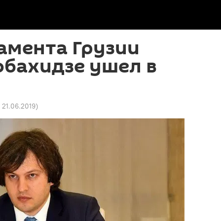
амента Грузии
обахидзе ушел в
9 21.06.2019
)