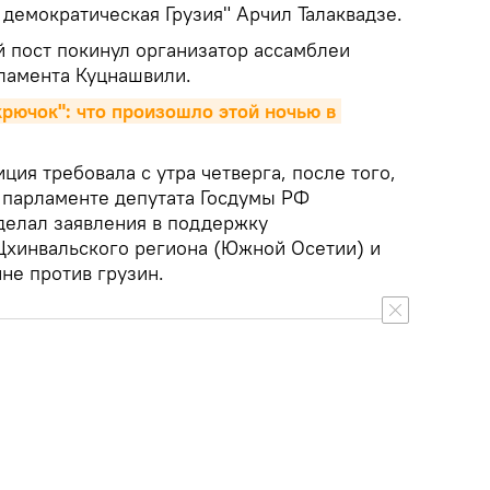
- демократическая Грузия" Арчил Талаквадзе.
й пост покинул организатор ассамблеи
рламента Куцнашвили.
рючок": что произошло этой ночью в 
ция требовала с утра четверга, после того,
в парламенте депутата Госдумы РФ
 делал заявления в поддержку
Цхинвальского региона (Южной Осетии) и
йне против грузин.