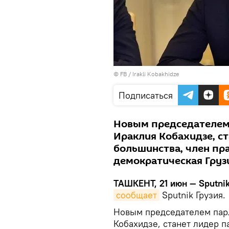
©
FB / Irakli Kobakhidze
Подписаться
Новым председателем 
Ираклия Кобахидзе, с
большинства, член пра
демократическая Грузи
ТАШКЕНТ, 21 июн — Sputnik
сообщает
Sputnik Грузия.
Новым председателем парл
Кобахидзе, станет лидер 