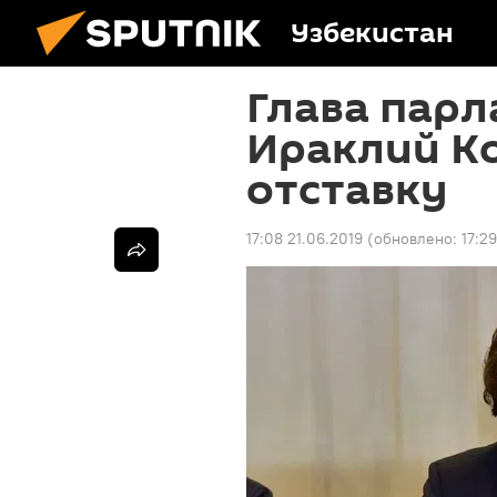
Узбекистан
Глава парл
Ираклий К
отставку
17:08 21.06.2019
(обновлено:
17:2