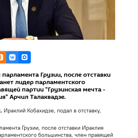
парламента Грузии, после отставки
танет лидер парламентского
вящей партии "Грузинская мечта -
я" Арчил Талаквадзе.
.
Ираклий Кобахидзе, подал в отставку,
амента Грузии, после отставки Ираклия
парламентского большинства, член правящей