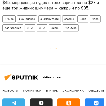
$45, мерцающая пудра в трех вариантах по $27 и
еще три жидких шиммера — каждый по $35.
В мире
шоу-бизнес
знаменитости
звезды
мода
мода
Калифорния
США
США
жизнь
Культура
Узбекистан
НОВОСТИ
ПОЛИТИКА
В МИРЕ
ЭКОНОМИКА
ОБЩЕСТВ