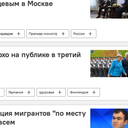
евым в Москве
едведев
Премьер-министр
Россия
Политика
хо на публике в третий
Германия
здоровье
Финляндия
ация мигрантов "по месту
всем