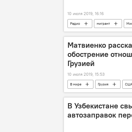
10 июля 2019, 16:16
Радио
мигрант
Ми
временная регистрация
Матвиенко расска
обострение отно
Грузией
10 июля 2019, 15:53
В мире
Грузия
СШ
В Узбекистане св
автозаправок пер