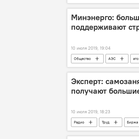
Узбекистан
Туризм
Минэнерго: больш
поддерживают ст
10 июля 2019, 19:04
Общество
АЭС
ат
атомная энергетика
Эксперт: самозан
получают больши
10 июля 2019, 18:23
Радио
Труд
Биржа 
принудительный труд