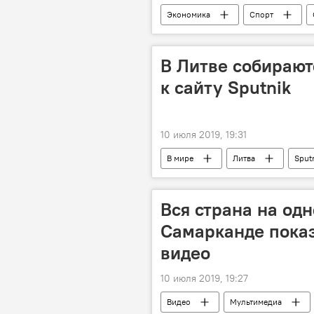
Экономика
Спорт
спортивные сооружения
со
В Литве собирают
к сайту Sputnik
10 июля 2019, 19:31
В мире
Литва
Sput
Вся страна на од
Самарканде пока
видео
10 июля 2019, 19:27
Видео
Мультимедиа