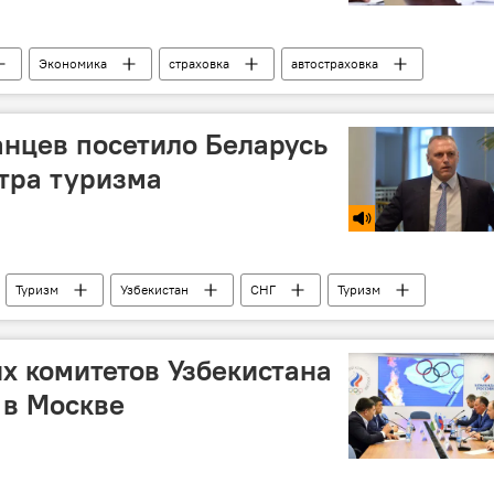
Экономика
страховка
автостраховка
авкат Мирзиёев
Президент
президент
итика
анцев посетило Беларусь
тра туризма
Туризм
Узбекистан
СНГ
Туризм
х комитетов Узбекистана
 в Москве