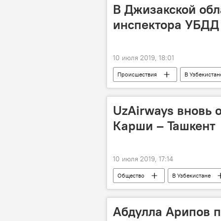
В Джизакской обл
инспектора УБДД
10 июля 2019, 18:01
Происшествия
В Узбекистан
УБДД
Джизакская область
UzAirways вновь 
Карши – Ташкент
10 июля 2019, 17:14
Общество
В Узбекистане
Самолет
Карши
Та
Абдулла Арипов п