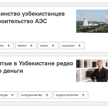
Самарканд
шоу
инство узбекистанцев
роительство АЭС
омы
Узатом
опрос
соцопрос
ятые в Узбекистане редко
е деньги
труда
сотрудничество
трудоустройство