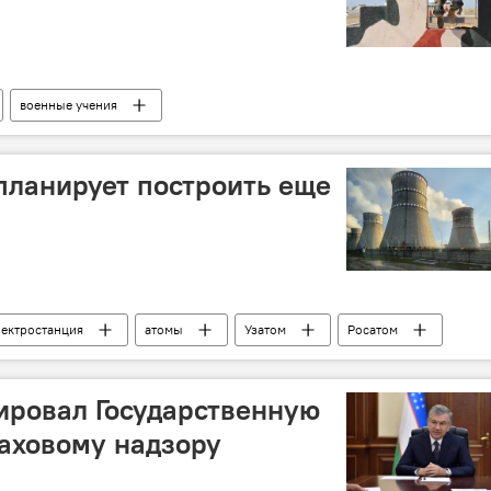
военные учения
планирует построить еще
лектростанция
атомы
Узатом
Росатом
ика
Политика
ировал Государственную
аховому надзору