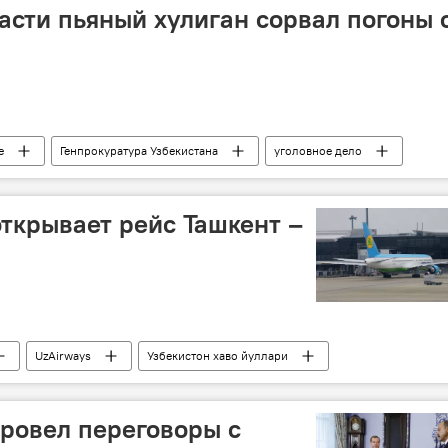
асти пьяный хулиган сорвал погоны 
е
Генпрокуратура Узбекистана
уголовное дело
открывает рейс Ташкент –
UzAirways
Узбекистон хаво йуллари
шкент
ровел переговоры с