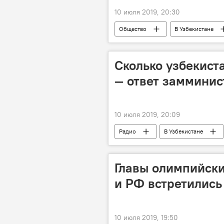
10 июля 2019, 20:30
Общество
В Узбекистане
рынок
Мирзиёев
Ш
президент Узбекистана
Пол
Сколько узбекист
— ответ замминис
10 июля 2019, 20:09
Радио
В Узбекистане
Беларусь
Главы олимпийски
и РФ встретились
10 июля 2019, 19:50