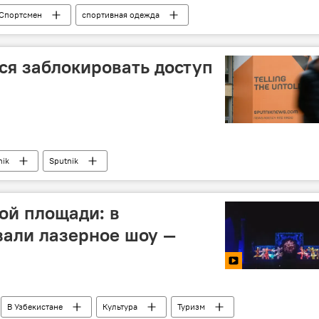
Спортсмен
спортивная одежда
трудничество
Политика
ся заблокировать доступ
nik
Sputnik
ной площади: в
зали лазерное шоу —
В Узбекистане
Культура
Туризм