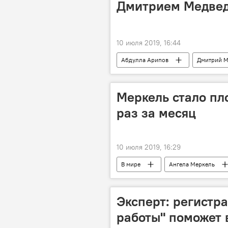
Дмитрием Медвед
10 июля 2019, 16:44
Абдулла Арипов
Дмитрий М
Узбекистан
визит
Меркель стало пло
раз за месяц
10 июля 2019, 16:29
В мире
Ангела Меркель
Политика
Эксперт: регистр
работы" поможет 