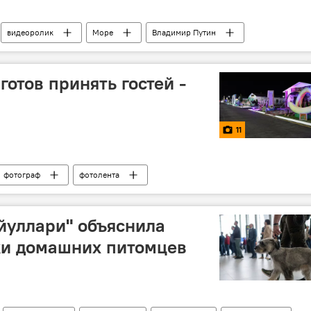
видеоролик
Море
Владимир Путин
отов принять гостей -
11
фотограф
фотолента
одных играх - 2019
 йуллари" объяснила
ки домашних питомцев