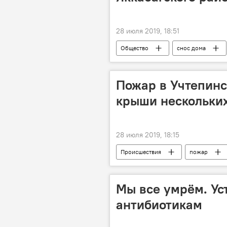
28 июля 2019, 18:51
Общество
снос дома
увольнение
Пожар в Учтепинс
крыши нескольки
28 июля 2019, 18:15
Происшествия
пожар
крыша рухнула
Мы все умрём. Ус
антибиотикам