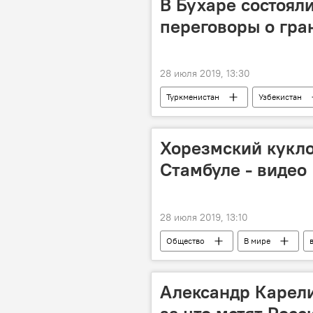
В Бухаре состоял
переговоры о гра
28 июля 2019, 13:30
Туркменистан
Узбекистан
демаркация
Политика
Хорезмский кукло
Стамбуле - видео
28 июля 2019, 13:10
Общество
В мире
танец
узбекистанец
Александр Карели