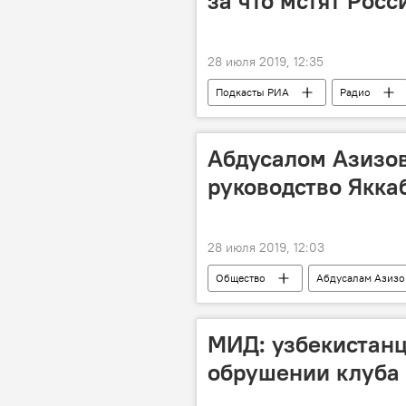
за что мстят Росс
28 июля 2019, 12:35
Подкасты РИА
Радио
Абдусалом Азизо
руководство Якка
28 июля 2019, 12:03
Общество
Абдусалам Азизо
служба безопасности
МИД: узбекистанц
обрушении клуба 