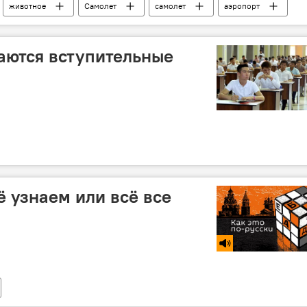
животное
Самолет
самолет
аэропорт
аются вступительные
ё узнаем или всё все