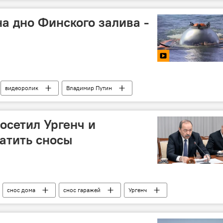
на дно Финского залива -
видеоролик
Владимир Путин
осетил Ургенч и
атить сносы
снос дома
снос гаражей
Ургенч