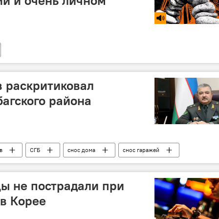
ии и очень личном
в раскритиковал
багского района
в
СГБ
снос дома
снос гаражей
ы не пострадали при
в Корее