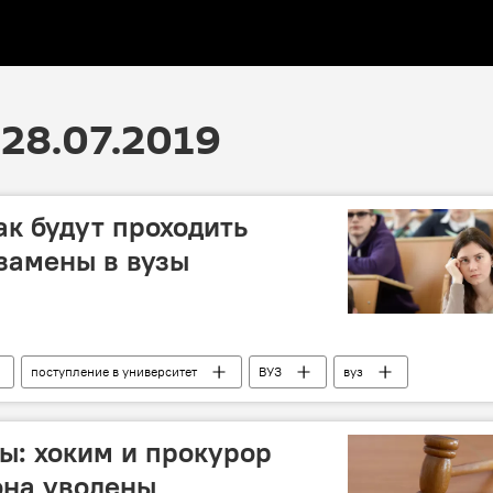
28.07.2019
ак будут проходить
замены в вузы
поступление в университет
ВУЗ
вуз
ы: хоким и прокурор
она уволены