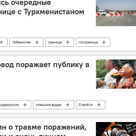
ись очередные
нице с Туркменистаном
Узбекистан
граница
госграница
вод поражает публику в
видеоролик
смешное видео
Стамбул
н о травме поражений,