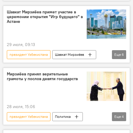
рабочий визит
Астана
Казахстан
Политика
церемония
открытие
Шавкат Мирзиёев примет участие в
церемонии открытия "Игр будущего" в
игры
спортивные соревнования
Астане
29 июля, 09:13
президент Узбекистана
Шавкат Мирзиёев
Еще
6
рабочий визит
Казахстан
церемония
открытие
игры
Мирзиёев принял верительные
грамоты у послов девяти государств
спортивные соревнования
28 июля, 15:06
президент Узбекистана
Политика
Еще
4
Шавкат Мирзиёев
верительные грамоты