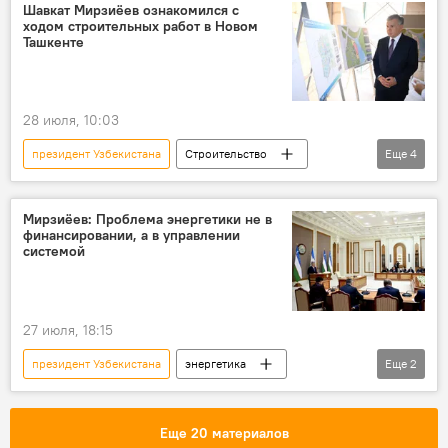
Посол
страны
Шавкат Мирзиёев ознакомился с
ходом строительных работ в Новом
Ташкенте
28 июля, 10:03
президент Узбекистана
Строительство
Еще
4
Новый Ташкент
Шавкат Мирзиёев
Общество
Образование
Мирзиёев: Проблема энергетики не в
финансировании, а в управлении
системой
27 июля, 18:15
президент Узбекистана
энергетика
Еще
2
Шавкат Мирзиёев
видеоселекторное совещание
Еще 20 материалов