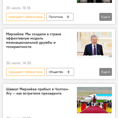
30 июля, 16:18
президент Узбекистана
Политика
Еще
8
переговоры
Шавкат Мирзиёев
Кыргызстан
Садыр Жапаров
Мирзиёев: Мы создали в стране
эффективную модель
государственный визит
сотрудничество
межнациональной дружбы и
толерантности
подписание документов
награждение
30 июля, 14:30
президент Узбекистана
Общество
Еще
4
Шавкат Мирзиёев
поздравление
День дружбы народов
Узбекистанцы
Шавкат Мирзиёев прибыл в Чолпон-
Ату — как встретили президента