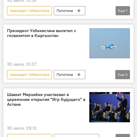
30 июля, 13:59
президент Узбекистана
Политика
Еще
7
государственный визит
Шавкат Мирзиёев
Кыргызстан
Встреча
аэропорт
Президент Узбекистана вылетел с
госвизитом в Кыргызстан
Садыр Жапаров
супруги
30 июля, 10:07
президент Узбекистана
Политика
Еще
3
государственный визит
Кыргызстан
Шавкат Мирзиёев
Шавкат Мирзиёев участвовал в
церемонии открытия "Игр будущего" в
Астане
30 июля, 09:13