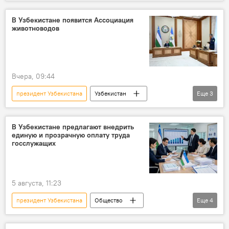
животноводство
финансирование
производство
мясо
Презентация
В Узбекистане появится Ассоциация
животноводов
Шавкат Мирзиёев
Вчера, 09:44
президент Узбекистана
Узбекистан
Еще
3
животноводство
Презентация
Шавкат Мирзиёев
В Узбекистане предлагают внедрить
единую и прозрачную оплату труда
госслужащих
5 августа, 11:23
президент Узбекистана
Общество
Еще
4
госслужащие
зарплата