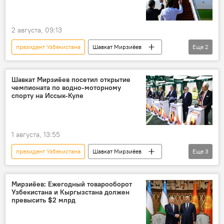
2 августа, 09:13
президент Узбекистана
Шавкат Мирзиёев
Еще
2
государственный визит
Кыргызстан
Шавкат Мирзиёев посетил открытие
чемпионата по водно-моторному
спорту на Иссык-Куле
1 августа, 13:55
президент Узбекистана
Шавкат Мирзиёев
Еще
3
Кыргызстан
водный спорт
Иссык-Куль
Мирзиёев: Ежегодный товарооборот
Узбекистана и Кыргызстана должен
превысить $2 млрд