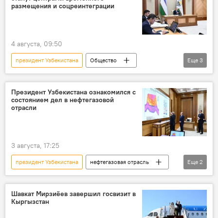
Презентация
размещения и соцреинтеграции
4 августа, 09:50
президент Узбекистана
Общество
Еще
3
социальная поддержка
Презентация
Шавкат Мирзиёев
Президент Узбекистана ознакомился с
состоянием дел в нефтегазовой
отрасли
3 августа, 17:25
президент Узбекистана
нефтегазовая отрасль
Еще
2
Шавкат Мирзиёев
Узбекнефтегаз
Шавкат Мирзиёев завершил госвизит в
Кыргызстан