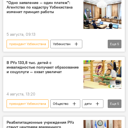
Презентация
Шавкат Мирзиёев
"Одно заявление — один платеж":
Агентство по кадастру Узбекистана
изменит принцип работы
5 августа, 09:13
президент Узбекистана
Узбекистан
Еще
5
Общество
Недвижимость
кадастр
Презентация
Шавкат Мирзиёев
В РУз 133,8 тыс. детей с
инвалидностью получают образование
и соцуслуги — охват увеличат
4 августа, 13:20
президент Узбекистана
Общество
дети
Еще
5
лица с инвалидностью
Образование
социальная поддержка
сфера услуг
Реабилитационные учреждения РУз
станут центрами временного