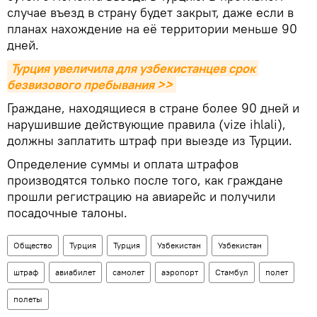
случае въезд в страну будет закрыт, даже если в
планах нахождение на её территории меньше 90
дней.
Турция увеличила для узбекистанцев срок 
безвизового пребывания >>
Граждане, находящиеся в стране более 90 дней и
нарушившие действующие правила (vize ihlali),
должны заплатить штраф при выезде из Турции.
Определение суммы и оплата штрафов
производятся только после того, как граждане
прошли регистрацию на авиарейс и получили
посадочные талоны.
Общество
Турция
Турция
Узбекистан
Узбекистан
штраф
авиабилет
самолет
аэропорт
Стамбул
полет
полеты