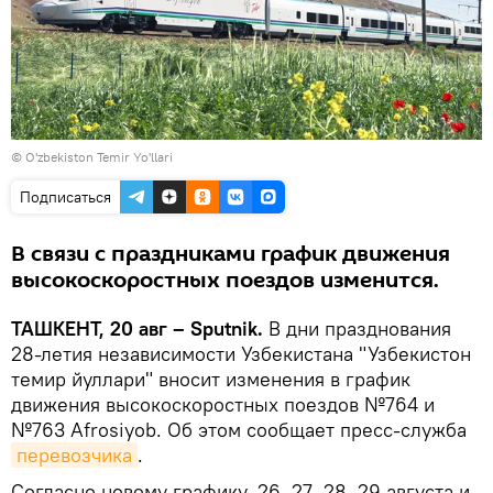
©
O'zbekiston Temir Yo'llari
Подписаться
В связи с праздниками график движения
высокоскоростных поездов изменится.
ТАШКЕНТ, 20 авг – Sputnik.
В дни празднования
28-летия независимости Узбекистана "Узбекистон
темир йуллари" вносит изменения в график
движения высокоскоростных поездов №764 и
№763 Afrosiyob. Об этом сообщает пресс-служба
перевозчика
.
Согласно новому графику, 26, 27, 28, 29 августа и