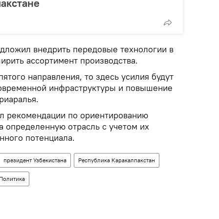
пакстане
едложил внедрить передовые технологии в
ширить ассортимент производства.
пятого направления, то здесь усилия будут
современной инфраструктуры и повышение
риаралья.
дал рекомендации по ориентированию
а определенную отрасль с учетом их
нного потенциала.
президент Узбекистана
Республика Каракалпакстан
Политика