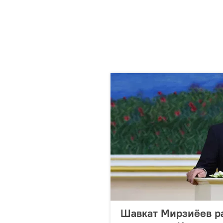
Шавкат Мирзиёев р