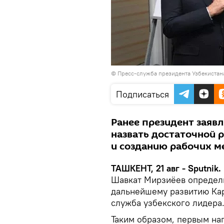
© Пресс-служба президента Узбекистан
Подписаться
Ранее президент заявл
назвать достаточной 
и созданию рабочих ме
ТАШКЕНТ, 21 авг - Sputnik.
Шавкат Мирзиёев определи
дальнейшему развитию Кар
служба узбекского лидера
Таким образом, первым на