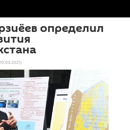
рзиёев определил
вития
кстана
 10.03.2021
)