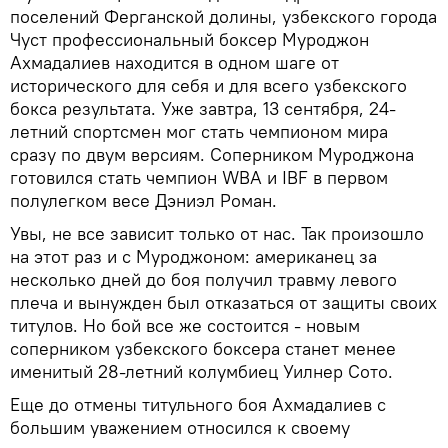
поселений Ферганской долины, узбекского города
Чуст профессиональный боксер Муроджон
Ахмадалиев находится в одном шаге от
исторического для себя и для всего узбекского
бокса результата. Уже завтра, 13 сентября, 24-
летний спортсмен мог стать чемпионом мира
сразу по двум версиям. Соперником Муроджона
готовился стать чемпион WBA и IBF в первом
полулегком весе Дэниэл Роман.
Увы, не все зависит только от нас. Так произошло
на этот раз и с Муроджоном: американец за
несколько дней до боя получил травму левого
плеча и вынужден был отказаться от защиты своих
титулов. Но бой все же состоится - новым
соперником узбекского боксера станет менее
именитый 28-летний колумбиец Уилнер Сото.
Еще до отмены титульного боя Ахмадалиев с
большим уважением относился к своему