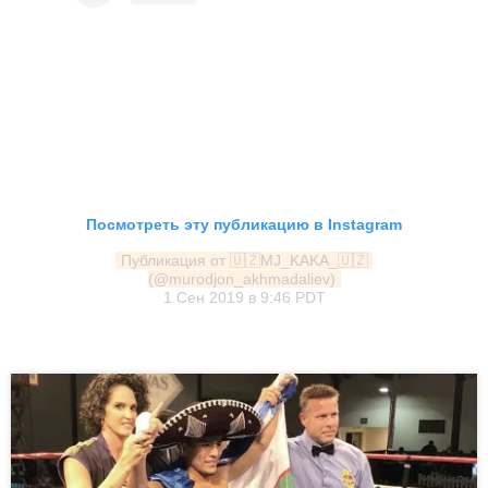
Посмотреть эту публикацию в Instagram
Публикация от 🇺🇿MJ_KAKA_🇺🇿 
(@murodjon_akhmadaliev)
1 Сен 2019 в 9:46 PDT