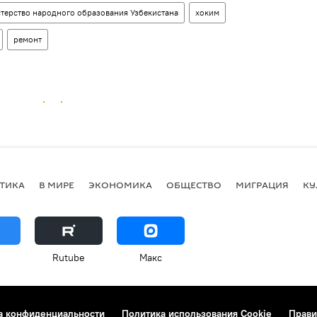
терство народного образования Узбекистана
хоким
ремонт
ТИКА
В МИРЕ
ЭКОНОМИКА
ОБЩЕСТВО
МИГРАЦИЯ
КУ
Rutube
Макс
а конфиденциальности
Политика использования Cookie
Прави