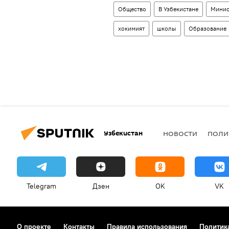
Общество
В Узбекистане
Минис
хокимият
школы
Образование
Узбекистан
НОВОСТИ
ПОЛИ
Telegram
Дзен
OK
VK
О проекте
Контакты
Правила использования
Политик