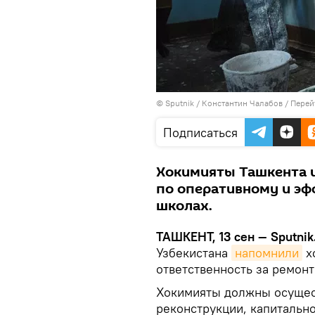
© Sputnik / Константин Чалабов
/
Перей
Подписаться
Хокимияты Ташкента 
по оперативному и э
школах.
ТАШКЕНТ, 13 сен — Sputnik
Узбекистана
напомнили
х
ответственность за ремонт
Хокимияты должны осущест
реконструкции, капитальн