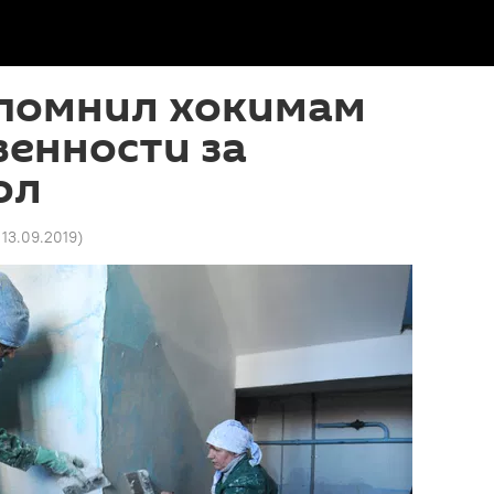
помнил хокимам
венности за
ол
 13.09.2019
)