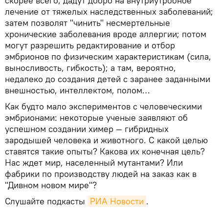
скорее всего, дадут добро на внутриутробное
лечение от тяжелых наследственных заболеваний;
затем позволят "чинить" несмертельные
хронические заболевания вроде аллергии; потом
могут разрешить редактирование и отбор
эмбрионов по физическим характеристикам (сила,
выносливость, гибкость); а там, вероятно,
недалеко до создания детей с заранее заданными
внешностью, интеллектом, полом…
Как будто мало экспериментов с человеческими
эмбрионами: некоторые ученые заявляют об
успешном создании химер — гибридных
зародышей человека и животного. С какой целью
ставятся такие опыты? Какова их конечная цель?
Нас ждет мир, населенный мутантами? Или
фабрики по производству людей на заказ как в
"Дивном новом мире"?
Слушайте подкасты
РИА Новости
.