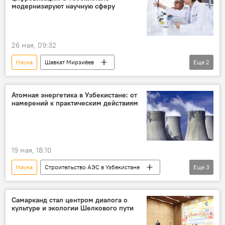
модернизируют научную сферу
26 мая, 09:32
Наука
Шавкат Мирзиёев
Еще
2
президент Узбекистана
Узбекистан
Атомная энергетика в Узбекистане: от
намерений к практическим действиям
19 мая, 18:10
Наука
Строительство АЭС в Узбекистане
Еще
3
фестиваль
Филиал НИЯУ МИФИ в Ташкенте
ядерная медицина
Самарканд стал центром диалога о
культуре и экологии Шелкового пути