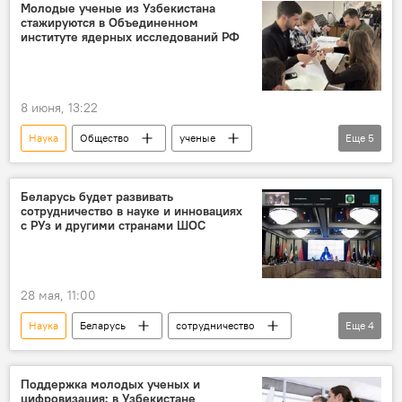
Узбекистанцы
сотрудничество
Молодые ученые из Узбекистана
стажируются в Объединенном
высшее образование
институте ядерных исследований РФ
8 июня, 13:22
Наука
Общество
ученые
Еще
5
молодежь
Стажировка
Россия
СНГ
Узбекистан
Беларусь будет развивать
сотрудничество в науке и инновациях
с РУз и другими странами ШОС
28 мая, 11:00
Наука
Беларусь
сотрудничество
Еще
4
Инновации
Узбекистан
страны
ШОС
Поддержка молодых ученых и
цифровизация: в Узбекистане