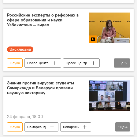
проект
Узбекистан
музей
технологии
атомная энергетика
Российские эксперты о реформах в
сфере образования и науки
ядерная медицина
Sputnik
Узбекистана — видео
Эксклюзив
Наука
Пресс-центр
Пресс-центр
Еще
12
Sputnik
Узбекистан
Россия
Узбекистан
Центральная Азия
Знания против вирусов: студенты
Самарканда и Беларуси провели
Образование
Видео
эксклюзив
научную викторину
сотрудничество
Астана
Москва
Ташкент
24 февраля, 18:00
Наука
Самарканд
Беларусь
Еще
4
студенты
сотрудничество