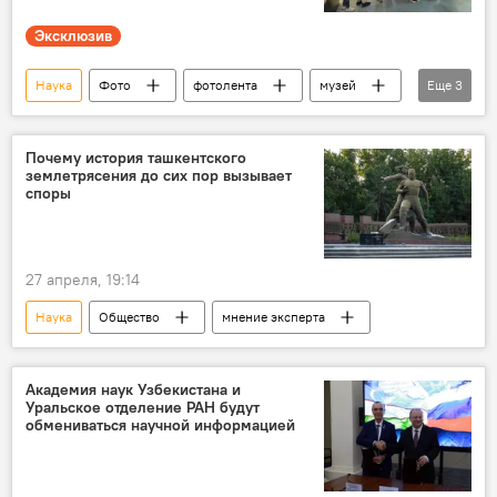
Эксклюзив
Наука
Фото
фотолента
музей
Еще
3
геология
Узбекистан
Ташкент
Почему история ташкентского
землетрясения до сих пор вызывает
споры
27 апреля, 19:14
Наука
Общество
мнение эксперта
Академия наук Узбекистана и
Уральское отделение РАН будут
обмениваться научной информацией