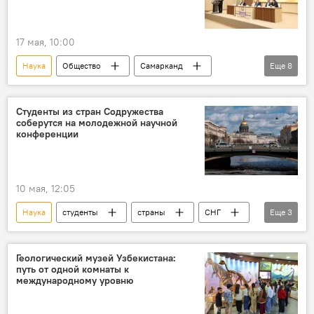
17 мая, 10:00
Наука
Общество
Самарканд
Еще
8
Узбекистан
Конференция
Россия
Беларусь
Малайзия
Индонезия
Студенты из стран Содружества
соберутся на молодежной научной
Китай
Египет
конференции
10 мая, 12:05
Наука
студенты
страны
СНГ
Еще
3
Конференция
Россия
Санкт-Петербург
Геологический музей Узбекистана:
путь от одной комнаты к
международному уровню