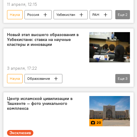
11 апреля, 12:15
Наука
Россия
Узбекистан
РАН
Еще
2
Урал
Академия наук Узбекистана
Новый этап высшего образования в
Узбекистане: ставка на научные
кластеры и инновации
3 апреля, 17:22
Наука
Образование
Еще
3
президент Узбекистана
вузы
Инновации
Центр исламской цивилизации в
Ташкенте — фото уникального
комплекса
20
Эксклюзив