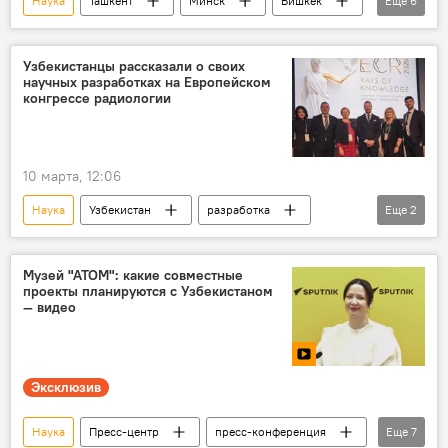
Наука
Ташкент
Минск
Бишкек
Еще
6
Москва
Пресс-центр
видеомост
русский язык
Образование
Узбекистанцы рассказали о своих
научных разработках на Европейском
Конференция
конгрессе радиологии
10 марта, 12:06
Наука
Узбекистан
разработка
Еще
2
Европа
конгресс
Музей "АТОМ": какие совместные
проекты планируются с Узбекистаном
— видео
Эксклюзив
Наука
Пресс-центр
пресс-конференция
Еще
7