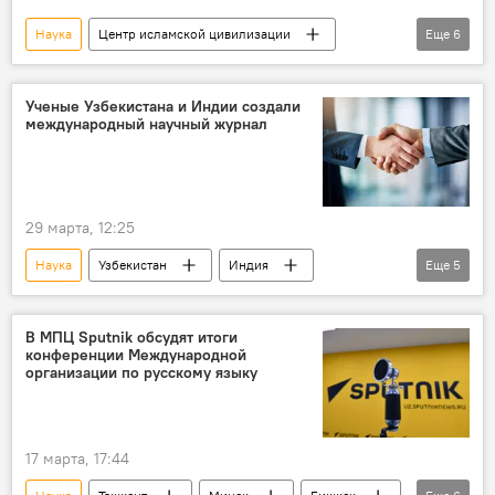
Наука
Центр исламской цивилизации
Еще
6
Ташкент
Узбекистан
Фото
фотолента
музей
Ученые Узбекистана и Индии создали
международный научный журнал
культурное наследие
29 марта, 12:25
Наука
Узбекистан
Индия
Еще
5
ученые
сотрудничество
журнал
Общество
Центральная Азия
Дели
В МПЦ Sputnik обсудят итоги
конференции Международной
организации по русскому языку
17 марта, 17:44