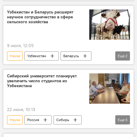
Узбекистан
онкология
сотрудничество
здравоохранение
Узбекистан и Беларусь расширят
научное сотрудничество в сфере
сельского хозяйства
9 июля, 12:05
Наука
Узбекистан
Беларусь
Еще
2
Сельское хозяйство
Встреча
Сибирский университет планирует
увеличить число студентов из
Узбекистана
22 июня, 10:13
Наука
Россия
Сибирь
Еще
5
Университет
студенты