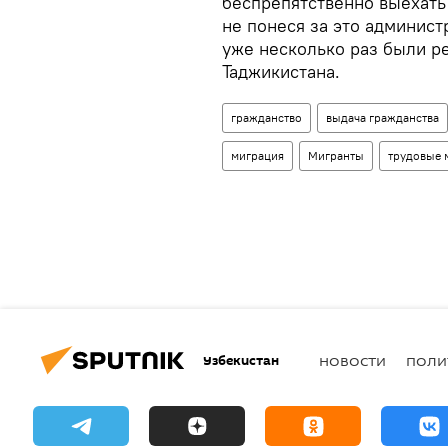
беспрепятственно выехать 
не понеся за это админис
уже несколько раз были р
Таджикистана.
гражданство
выдача гражданства
миграция
Мигранты
трудовые 
Узбекистан
НОВОСТИ
ПОЛИ