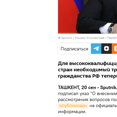
© Sputnik / Михаил Климентьев
/
Перейт
Подписаться
Для высококвалифици
стран необходимый тр
гражданства РФ теперь
ТАШКЕНТ, 20 сен - Sputnik
подписал указ "О внесени
рассмотрения вопросов по
опубликован
на официаль
информации.