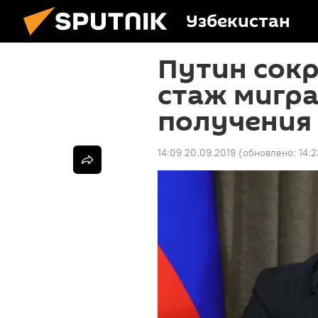
Узбекистан
Путин сок
стаж мигр
получения
14:09 20.09.2019
(обновлено:
14: