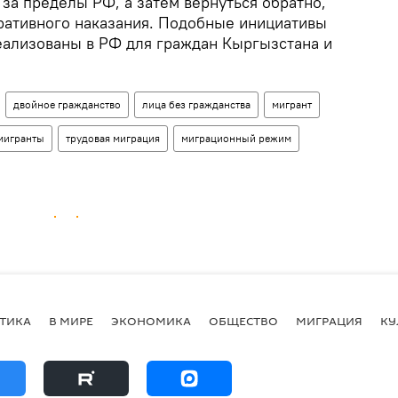
за пределы РФ, а затем вернуться обратно,
тративного наказания. Подобные инициативы
еализованы в РФ для граждан Кыргызстана и
двойное гражданство
лица без гражданства
мигрант
мигранты
трудовая миграция
миграционный режим
ТИКА
В МИРЕ
ЭКОНОМИКА
ОБЩЕСТВО
МИГРАЦИЯ
КУ