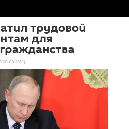
ратил трудовой
антам для
 гражданства
23 20.09.2019
)