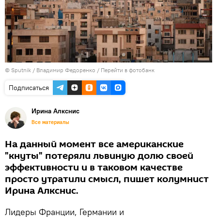
© Sputnik / Владимир Федоренко
/
Перейти в фотобанк
Подписаться
Ирина Алкснис
Все материалы
На данный момент все американские
"кнуты" потеряли львиную долю своей
эффективности и в таковом качестве
просто утратили смысл, пишет колумнист
Ирина Алкснис.
Лидеры Франции, Германии и