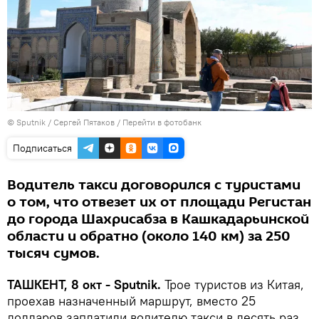
© Sputnik / Сергей Пятаков
/
Перейти в фотобанк
Подписаться
Водитель такси договорился с туристами
о том, что отвезет их от площади Регистан
до города Шахрисабза в Кашкадарьинской
области и обратно (около 140 км) за 250
тысяч сумов.
ТАШКЕНТ, 8 окт - Sputnik.
Трое туристов из Китая,
проехав назначенный маршрут, вместо 25
долларов заплатили водителю такси в десять раз