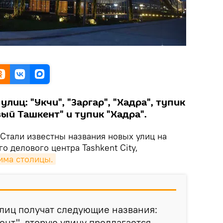
лиц: "Укчи", "Заргар", "Хадра", тупик
ый Ташкент" и тупик "Хадра".
Стали известны названия новых улиц на
 делового центра Tashkent City,
има столицы.
лиц получат следующие названия:
ент", вторую улицу предлагается