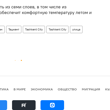
ть из семи слоев, в том числе из
о обеспечит комфортную температуру летом и
ан
Ташкент
Tashkent City
Tashkent City
улица
ТИКА
В МИРЕ
ЭКОНОМИКА
ОБЩЕСТВО
МИГРАЦИЯ
КУ