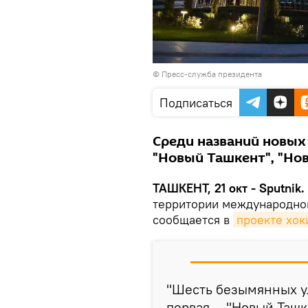
©
Пресс-служба президента
Подписаться
Среди названий новых у
"Новый Ташкент", "Нов
ТАШКЕНТ, 21 окт - Sputnik.
территории международного
сообщается в
проекте хок
"Шесть безымянных у
первая — "Новый Ташк