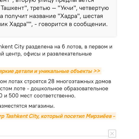
Ташкент", третью — "Укчи", четвертую
ца получит название "Хадра", шестая
ик Хадра"", - говорится в сообщении.
kent City разделена на 6 лотов, в первом и
ый центр, офисы и развлекательные
 яркие детали и уникальные объекты >>
том лотах строятся 28 многоэтажных домов
шестом лоте - дошкольное образовательное
 и 500 мест соответственно.
азместятся магазины.
р Tashkent City, который посетил Мирзиёев - 