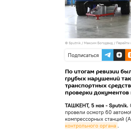
© Sputnik / Максим Богодвид
/
Перейти 
Подписаться
По итогам ревизии бы
грубых нарушений таки
транспортных средств
проверки документов н
ТАШКЕНТ, 5 ноя - Sputnik.
провели осмотр 60 автом
компрессорных станций (
контрольного органа
.