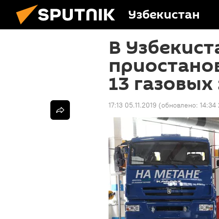
Узбекистан
В Узбекист
приостано
13 газовых
17:13 05.11.2019
(обновлено:
14:34