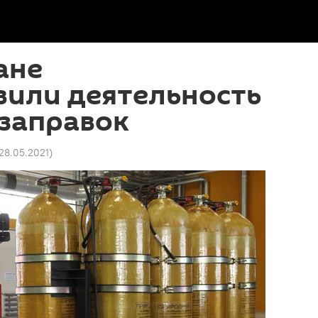
ане
вили деятельность
 заправок
 28.05.2021
)