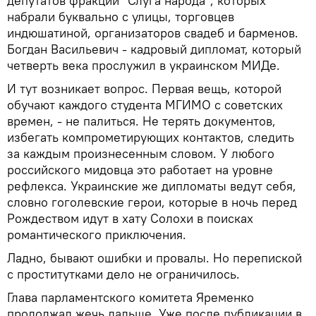
депутатов фракции "Слуга народа", которых
набрали буквально с улицы, торговцев
индюшатиной, организаторов свадеб и барменов.
Богдан Васильевич - кадровый дипломат, который
четверть века прослужил в украинском МИДе.
И тут возникает вопрос. Первая вещь, которой
обучают каждого студента МГИМО с советских
времен, - не палиться. Не терять документов,
избегать компрометирующих контактов, следить
за каждым произнесенным словом. У любого
российского мидовца это работает на уровне
рефлекса. Украинские же дипломаты ведут себя,
словно гоголевские герои, которые в ночь перед
Рождеством идут в хату Солохи в поисках
романтического приключения.
Ладно, бывают ошибки и провалы. Но перепиской
с проститутками дело не ограничилось.
Глава парламентского комитета Яременко
продолжал жечь дальше. Уже после публикации в