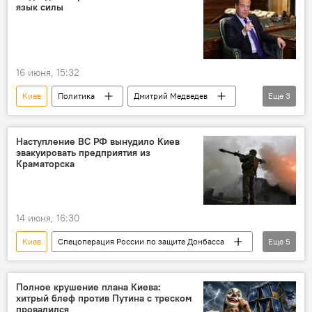
язык силы
16 июня, 15:32
Киев
Политика
Дмитрий Медведев
Еще
3
Украина
В мире
Россия
Наступление ВС РФ вынудило Киев
эвакуировать предприятия из
Краматорска
14 июня, 16:30
Киев
Спецоперация России по защите Донбасса
Еще
5
ВСУ
Россия
ДНР
безопасность
Вооружённые силы
Полное крушение плана Киева:
хитрый блеф против Путина с треском
провалился