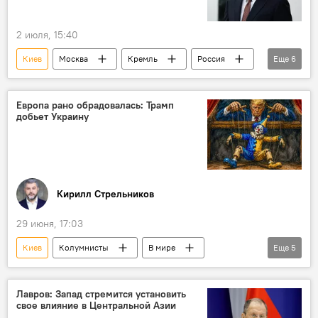
2 июля, 15:40
Киев
Москва
Кремль
Россия
Еще
6
Дмитрий Песков
Владимир Путин
Владимир Зеленский
Евросоюз
Европа рано обрадовалась: Трамп
добьет Украину
В мире
Украина
Кирилл Стрельников
29 июня, 17:03
Киев
Колумнисты
В мире
Еще
5
Украина
Россия
ВСУ
Евросоюз
G7
Лавров: Запад стремится установить
свое влияние в Центральной Азии