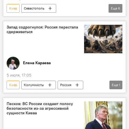
Киев
Севастополь
Еще
6
Служба внешней разведки России
Происшествия
ВСУ
Лондон
Запад содрогнулся: Россия перестала
сдерживаться
музей
В мире
Елена Караева
5 июля, 17:05
Киев
Колумнисты
Россия
Еще
1
Москва
Песков: ВС России создают полосу
безопасности из-за агрессивной
сущности Киева