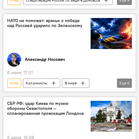
Киев
Спецоперация России по защите Донбасса
Еще
8
СВО
В мире
Россия
Армия
Украина
ВСУ
НАТО не поможет: вранье о победе
над Россией ударило по Зеленскому
атака
Вооруженные силы
Александр Носович
6 июля, 17:01
Киев
Колумнисты
В мире
Еще
5
Украина
Россия
Дональд Трамп
НАТО
ВСУ
СБР РФ: удар Киева по музею
обороны Севастополя —
спланированная провокация Лондона
6 июля, 15:08