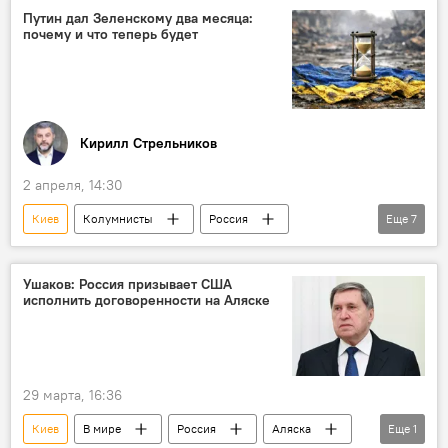
Россия
В мире
Путин дал Зеленскому два месяца:
почему и что теперь будет
Кирилл Стрельников
2 апреля, 14:30
Киев
Колумнисты
Россия
Еще
7
Украина
Владимир Путин
Владимир Зеленский
ВСУ
Ушаков: Россия призывает США
исполнить договоренности на Аляске
Евросоюз
США
Иран
29 марта, 16:36
Киев
В мире
Россия
Аляска
Еще
1