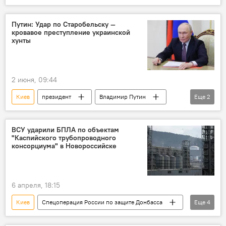
Украина
Владимир Путин
ВСУ
НАТО
Путин: Удар по Старобельску —
кровавое преступление украинской
хунты
2 июня, 09:44
Киев
президент
Владимир Путин
Еще
2
Россия
ВСУ
ВСУ ударили БПЛА по объектам
"Каспийского трубопроводного
консорциума" в Новороссийске
6 апреля, 18:15
Киев
Спецоперация России по защите Донбасса
Еще
4
Происшествия
Новороссийск