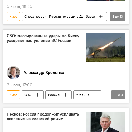
5 июля, 16:35
Киев
Спецоперация России по защите Донбасса
Еще
10
Кремль
Дмитрий Песков
СВО
Евросоюз
Россия
Политика
СВО: массированные удары по Киеву
ускоряют наступление ВС России
переговоры
Украина
США
Польша
Александр Хроленко
3 июля, 17:00
Киев
СВО
Россия
Украина
Еще
3
Аналитика
Колумнисты
спецоперация
Песков: Россия продолжит усиливать
давление на киевский режим