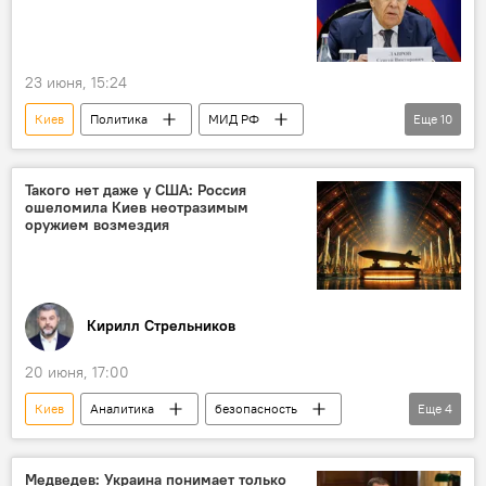
23 июня, 15:24
Киев
Политика
МИД РФ
Еще
10
Сергей Лавров
Владимир Зеленский
Запад
ЕС
Европа
Такого нет даже у США: Россия
ошеломила Киев неотразимым
Украина
США
Иран
оружием возмездия
Палестина
Центральная Азия
Кирилл Стрельников
20 июня, 17:00
Киев
Аналитика
безопасность
Еще
4
США
Россия
Минобороны США
ВКС РФ
Медведев: Украина понимает только