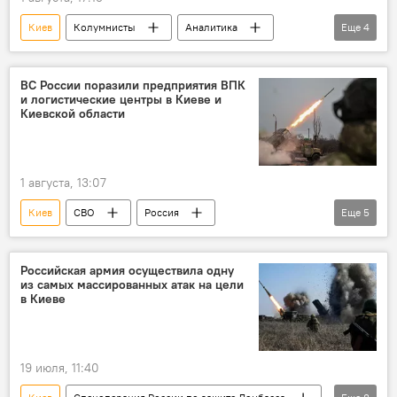
Киев
Колумнисты
Аналитика
Еще
4
СВО
ВСУ
Владимир Зеленский
Россия
ВС России поразили предприятия ВПК
и логистические центры в Киеве и
Киевской области
1 августа, 13:07
Киев
СВО
Россия
Еще
5
Спецоперация России по защите Донбасса
безопасность
Минобороны РФ
Российская армия осуществила одну
из самых массированных атак на цели
атака
Беспилотник
в Киеве
19 июля, 11:40