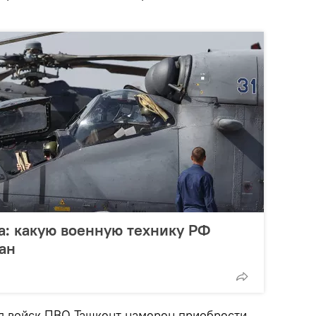
а: какую военную технику РФ
тан
ля войск ПВО Ташкент намерен приобрести