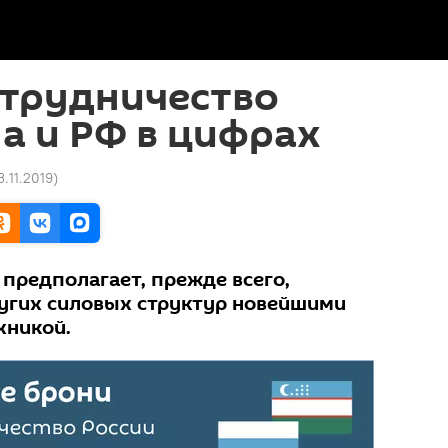
отрудничество
а и РФ в цифрах
3.11.2019
)
предполагает, прежде всего,
угих силовых структур новейшими
хникой.