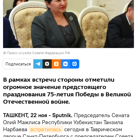
©
Пресс-служба Совета Федерации РФ
Подписаться
В рамках встречи стороны отметили
огромное значение предстоящего
празднования 75-летия Победы в Великой
Отечественной войне.
ТАШКЕНТ, 22 ноя - Sputnik.
Председатель Сената
Олий Мажлиса Республики Узбекистан Танзила
Нарбаева
встретилась
сегодня в Таврическом
дворце Санкт-Петербурга с председателем Совета