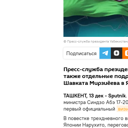
©
Пресс-служба президента Узбекистан
Подписаться
Пресс-служба президе
также отдельные подр
Шавката Мирзиёева в 
ТАШКЕНТ, 13 дек - Sputnik
министра Синдзо Абэ 17-2
первый официальный
виз
В повестке трехдневного 
Японии Нарухито, перегов