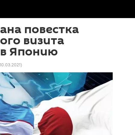
ана повестка
ого визита
 в Японию
 10.03.2021
)