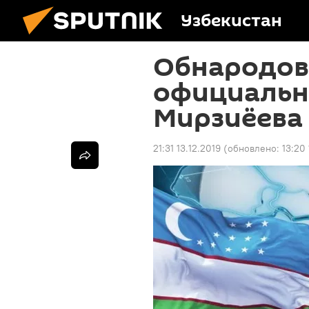
Узбекистан
Обнародов
официальн
Мирзиёева
21:31 13.12.2019
(обновлено:
13:20