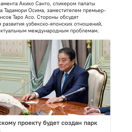
ламента Акико Санто, спикером палаты
а Тадамори Осима, заместителем премьер-
нсов Таро Асо. Стороны обсудят
 развития узбекско-японских отношений,
актуальным международным проблемам.
скому проекту будет создан парк
й