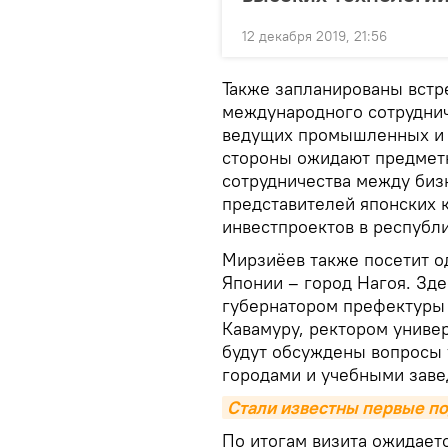
12 декабря 2019, 21:56
Также запланированы встр
международного сотруднич
ведущих промышленных и ф
стороны ожидают предмет
сотрудничества между биз
представителей японских 
инвестпроектов в республ
Мирзиёев также посетит о
Японии – город Нагоя. Зд
губернатором префектуры 
Кавамуру, ректором униве
будут обсуждены вопросы 
городами и учебными заве
Стали известны первые п
По итогам визита ожидает