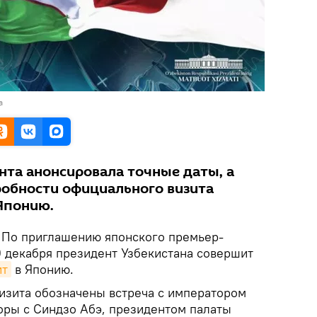
а
нта анонсировала точные даты, а
обности официального визита
Японию.
. По приглашению японского премьер-
0 декабря президент Узбекистана совершит
ит
в Японию.
визита обозначены встреча с императором
оры с Синдзо Абэ, президентом палаты