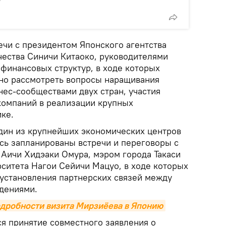
ечи с президентом Японского агентства
ества Синичи Китаоко, руководителями
инансовых структур, в ходе которых
но рассмотреть вопросы наращивания
нес-сообществами двух стран, участия
компаний в реализации крупных
ике.
дин из крупнейших экономических центров
есь запланированы встречи и переговоры с
Аичи Хидэаки Омура, мэром города Такаси
рситета Нагои Сейичи Мацуо, в ходе которых
установления партнерских связей между
дениями.
одробности визита Мирзиёева в Японию
ся принятие совместного заявления о