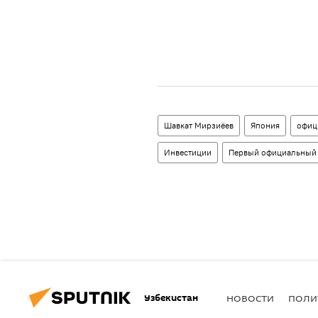
Шавкат Мирзиёев
Япония
офиц
Инвестиции
Первый официальный 
Узбекистан
НОВОСТИ
ПОЛИ