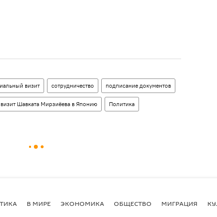
иальный визит
сотрудничество
подписание документов
визит Шавката Мирзиёева в Японию
Политика
ТИКА
В МИРЕ
ЭКОНОМИКА
ОБЩЕСТВО
МИГРАЦИЯ
КУ