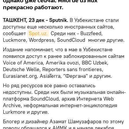
однако уже сейчас многие из них
прекрасно работают.
ТАШКЕНТ, 23 дек - Sputnik.
В Узбекистане стали
доступны еще несколько иностранных сайтов,
сообщает
Spot.uz.
Среди них - Buzzfeed,
Luckmore, Wordpress, SoundCloud многие другие.
Издание напоминает, что в мае в Узбекистане
появился доступ к ранее заблокированным сайтам
Voice of America, Amerika ovozi, BBC Uzbek,
Deutsche Welle, Reporters sans frontieres,
Eurasianet.org, AsiaTerra, "Фергана" и другим.
Но ряд ресурсов все равно оставались
недоступны. Среди них были музыкальная онлайн-
платформа SoundCloud, архив Интернета Web
Archive, неформальная интернет-энциклопедия
Lurkmore и другие.
Блогер и дизайнер Азамат Шамузафаров по этому
поводу обращался к АИМК и в начале декабря