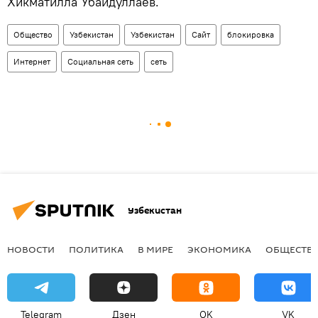
Хикматилла Убайдуллаев.
Общество
Узбекистан
Узбекистан
Сайт
блокировка
Интернет
Социальная сеть
сеть
Узбекистан
НОВОСТИ
ПОЛИТИКА
В МИРЕ
ЭКОНОМИКА
ОБЩЕСТВ
Telegram
Дзен
OK
VK