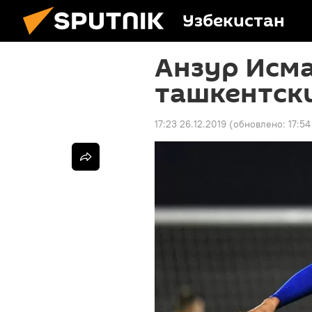
Узбекистан
Анзур Исма
ташкентски
17:23 26.12.2019
(обновлено:
17:54