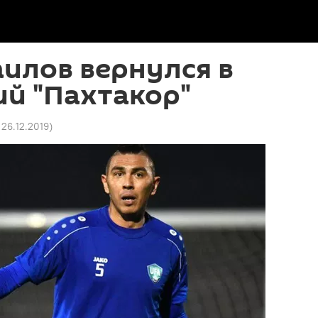
илов вернулся в
й "Пахтакор"
 26.12.2019
)