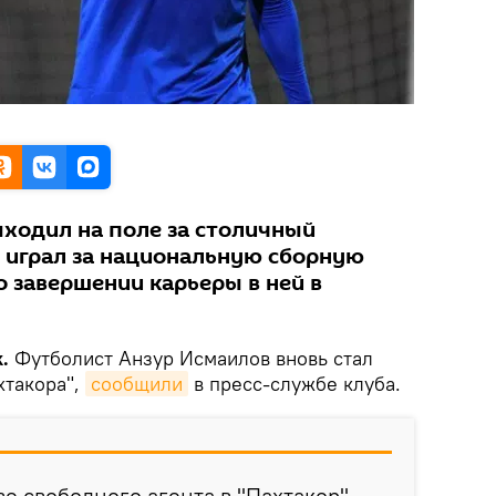
ыходил на поле за столичный
н играл за национальную сборную
о завершении карьеры в ней в
.
Футболист Анзур Исмаилов вновь стал
хтакора",
сообщили
в пресс-службе клуба.
е свободного агента в "Пахтакор",