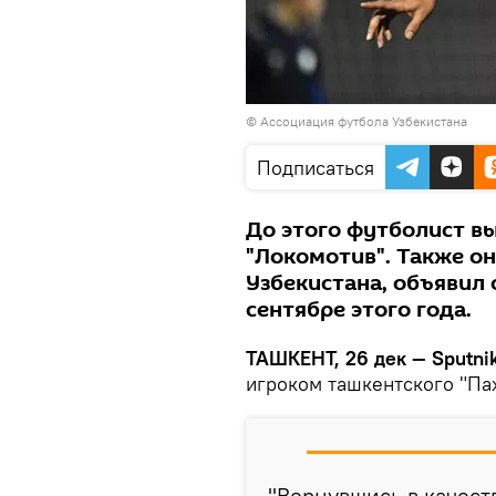
© Ассоциация футбола Узбекистана
Подписаться
До этого футболист в
"Локомотив". Также о
Узбекистана, объявил 
сентябре этого года.
ТАШКЕНТ, 26 дек — Sputnik
игроком ташкентского "Па
"Вернувшись в качеств