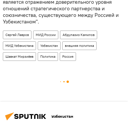
является отражением доверительного уровня
отношений стратегического партнерства и
союзничества, существующего между Россией и
Узбекистаном".
Сергей Лавров
МИД России
Абдулазиз Камилов
МИД Узбекистана
Узбекистан
внешняя политика
Шавкат Мирзиёев
Политика
Россия
Узбекистан