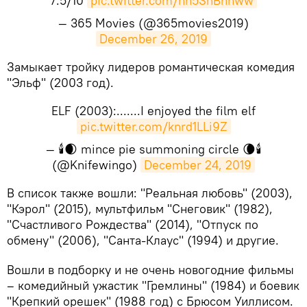
7.5/10
pic.twitter.com/nn5SnBhhww
— 365 Movies (@365movies2019)
December 26, 2019
Замыкает тройку лидеров романтическая комедия
"Эльф" (2003 год).
ELF (2003):.......I enjoyed the film elf
pic.twitter.com/knrd1LLi9Z
— 🕯️🌒 mince pie summoning circle 🌘🕯️
(@Knifewingo)
December 24, 2019
В список также вошли: "Реальная любовь" (2003),
"Кэрол" (2015), мультфильм "Снеговик" (1982),
"Счастливого Рождества" (2014), "Отпуск по
обмену" (2006), "Санта-Клаус" (1994) и другие.
Вошли в подборку и не очень новогодние фильмы
– комедийный ужастик "Гремлины" (1984) и боевик
"Крепкий орешек" (1988 год) с Брюсом Уиллисом.