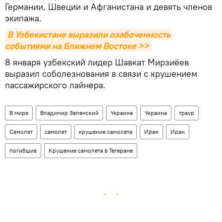
Германии, Швеции и Афганистана и девять членов
экипажа.
В Узбекистане выразили озабоченность 
событиями на Ближнем Востоке >>
8 января узбекский лидер Шавкат Мирзиёев
выразил соболезнования в связи с крушением
пассажирского лайнера.
В мире
Владимир Зеленский
Украина
Украина
траур
Самолет
самолет
крушение самолета
Иран
Иран
погибшие
Крушение самолета в Тегеране