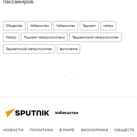
пассажиров.
Общество
Узбекистан
Узбекистан
Ташкент
метро
Метро
Тошкент метрополитени
Ташкентский метрополитен
Ташкентский метрополитен
фотолента
Узбекистан
НОВОСТИ
ПОЛИТИКА
В МИРЕ
ЭКОНОМИКА
ОБЩЕСТВ