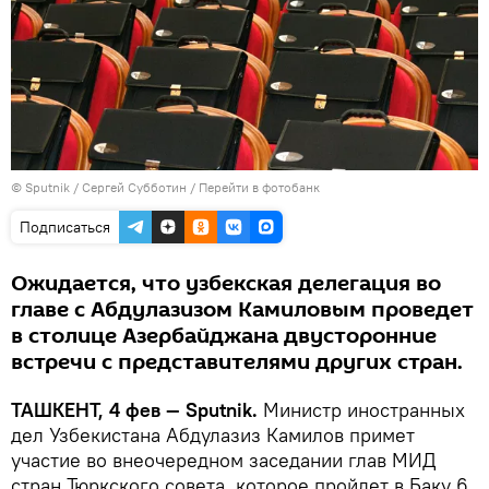
© Sputnik / Сергей Субботин
/
Перейти в фотобанк
Подписаться
Ожидается, что узбекская делегация во
главе с Абдулазизом Камиловым проведет
в столице Азербайджана двусторонние
встречи с представителями других стран.
ТАШКЕНТ, 4 фев — Sputnik.
Министр иностранных
дел Узбекистана Абдулазиз Камилов примет
участие во внеочередном заседании глав МИД
стран Тюркского совета, которое пройдет в Баку 6