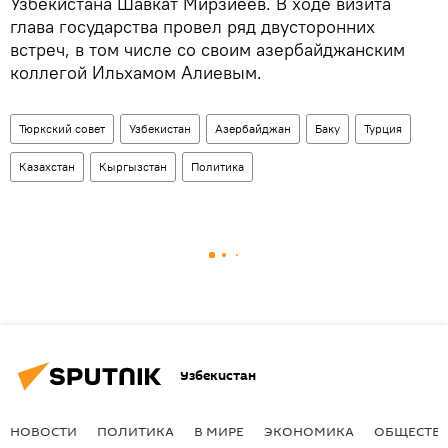
Узбекистана Шавкат Мирзиёев. В ходе визита
глава государства провел ряд двусторонних
встреч, в том числе со своим азербайджанским
коллегой Ильхамом Алиевым.
Тюркский совет
Узбекистан
Азербайджан
Баку
Турция
Казахстан
Кыргызстан
Политика
Узбекистан
НОВОСТИ
ПОЛИТИКА
В МИРЕ
ЭКОНОМИКА
ОБЩЕСТВ