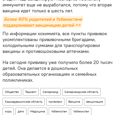
иммунитет еще не выработался, потому что вторая
вакцина идет только в шесть лет.
Более 90% родителей в Узбекистане 
поддерживают вакцинацию детей >>
По информации хокимията, все пункты прививок
укомплектованы прививочными бригадами,
холодильными сумками для транспортировки
вакцины и противошоковыми аптечками.
На сегодня прививку уже получило более 20 тысяч
детей. Она делается в дошкольных
образовательных организациях и семейных
поликлиниках.
Общество
Ташкент
Самарканд
Самаркандская область
Кашкадарьинская область
прививки
Вакцина
вакцинация
корь
дети
Медицина
Узбекистан
Узбекистан