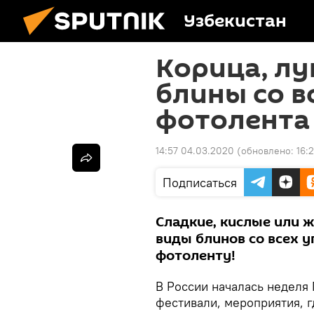
Узбекистан
Корица, лу
блины со вс
фотолента
14:57 04.03.2020
(обновлено:
16:
Подписаться
Сладкие, кислые или ж
виды блинов со всех у
фотоленту!
В России началась неделя
фестивали, мероприятия, 