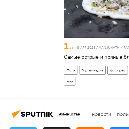
1
/1
© AFP 2023 / MANJUNATH KIRA
Самые острые и пряные бл
Фото
Мультимедиа
фотограф
мир
Узбекистан
НОВОСТИ
ПОЛИ