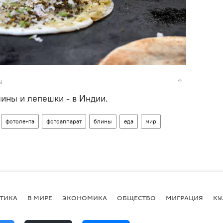
N
ины и лепешки - в Индии.
фотолента
фотоаппарат
блины
еда
мир
ТИКА
В МИРЕ
ЭКОНОМИКА
ОБЩЕСТВО
МИГРАЦИЯ
КУ