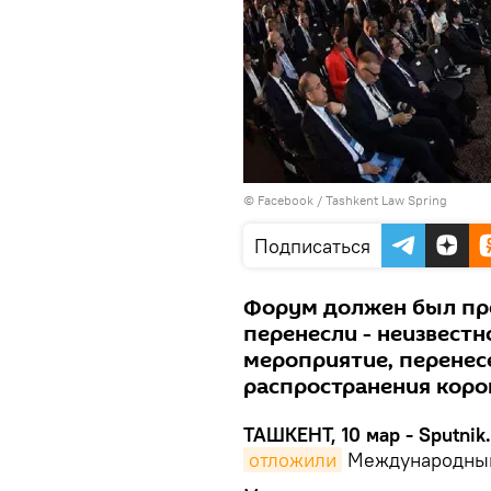
©
Facebook / Tashkent Law Spring
Подписаться
Форум должен был прой
перенесли - неизвестн
мероприятие, перенесе
распространения коро
ТАШКЕНТ, 10 мар - Sputnik.
отложили
Международный 