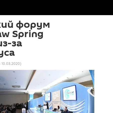
ий форум
aw Spring
з-за
уса
4 10.03.2020
)