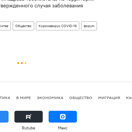
твержденного случая заболевания
Китае
Общество
Коронавирус COVID-19
форум
ТИКА
В МИРЕ
ЭКОНОМИКА
ОБЩЕСТВО
МИГРАЦИЯ
КУ
Rutube
Макс