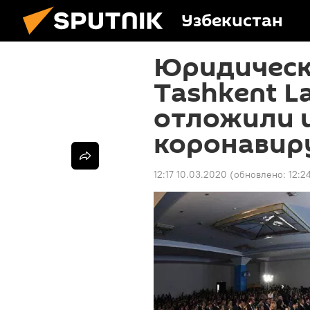
Узбекистан
Юридическ
Tashkent L
отложили и
коронавир
12:17 10.03.2020
(обновлено:
12:2