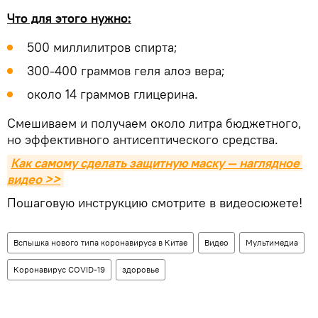
Что для этого нужно:
500 миллилитров спирта;
300-400 граммов геля алоэ вера;
около 14 граммов глицерина.
Смешиваем и получаем около литра бюджетного,
но эффективного антисептического средства.
Как самому сделать защитную маску — наглядное 
видео >>
Пошаговую инструкцию смотрите в видеосюжете!
Вспышка нового типа коронавируса в Китае
Видео
Мультимедиа
Коронавирус COVID-19
здоровье