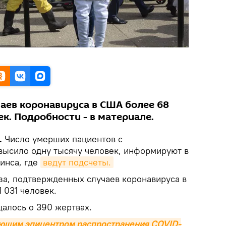
ев коронавируса в США более 68
ек. Подробности - в материале.
.
Число умерших пациентов с
ысило одну тысячу человек, информируют в
инса, где
ведут подсчеты.
за, подтвержденных случаев коронавируса в
 031 человек.
щалось о 390 жертвах.
ющим эпицентром распространения COVID-