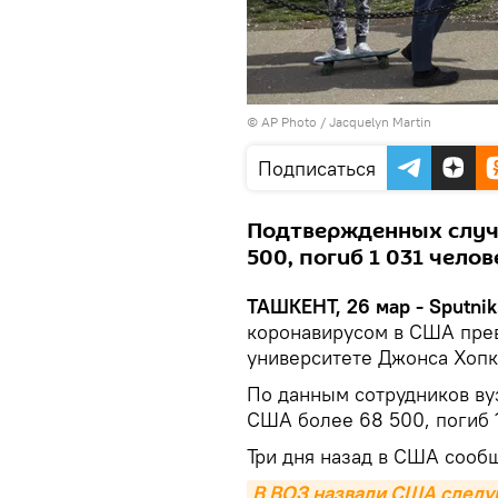
© AP Photo / Jacquelyn Martin
Подписаться
Подтвержденных случа
500, погиб 1 031 челов
ТАШКЕНТ, 26 мар - Sputnik
коронавирусом в США прев
университете Джонса Хопк
По данным сотрудников ву
США более 68 500, погиб 1
Три дня назад в США сооб
В ВОЗ назвали США следу