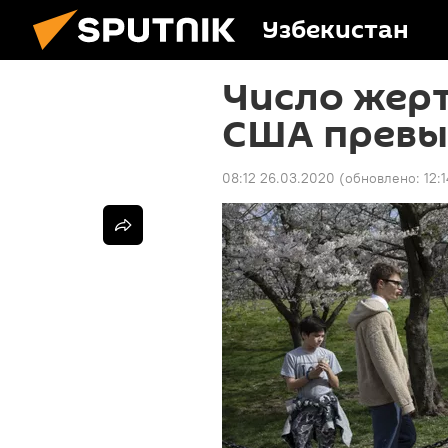
Узбекистан
Число жерт
США превы
08:12 26.03.2020
(обновлено:
12: