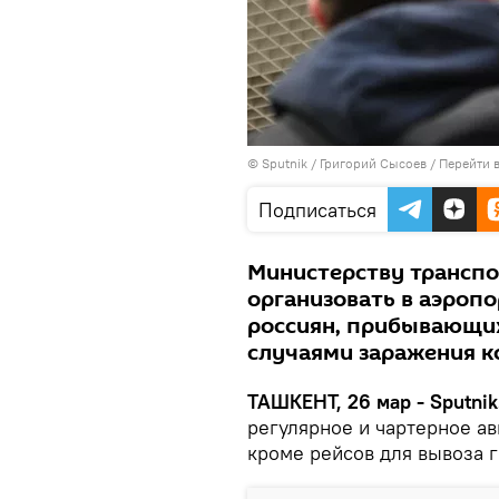
© Sputnik / Григорий Сысоев
/
Перейти 
Подписаться
Министерству транспо
организовать в аэропо
россиян, прибывающих
случаями заражения к
ТАШКЕНТ, 26 мар - Sputnik
регулярное и чартерное а
кроме рейсов для вывоза 