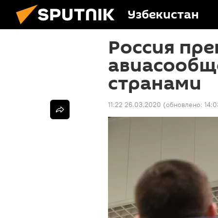
Узбекистан
Россия пр
авиасообщ
странами
11:22 26.03.2020
(обновлено:
14:0