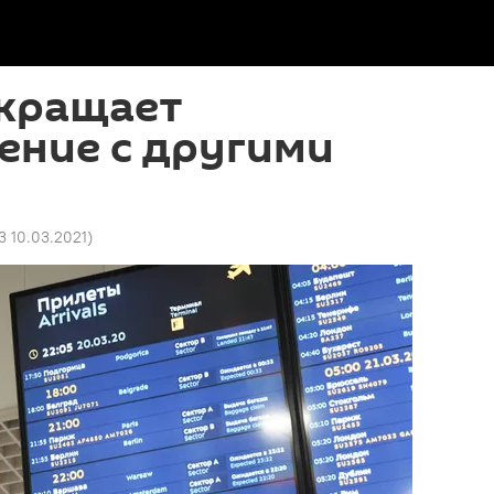
екращает
ение с другими
3 10.03.2021
)