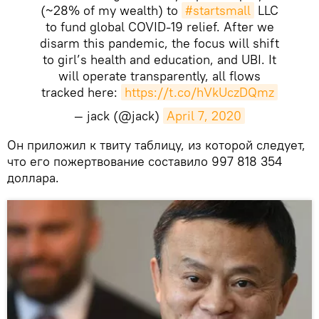
(~28% of my wealth) to
#startsmall
LLC
to fund global COVID-19 relief. After we
disarm this pandemic, the focus will shift
to girl’s health and education, and UBI. It
will operate transparently, all flows
tracked here:
https://t.co/hVkUczDQmz
— jack (@jack)
April 7, 2020
​Он приложил к твиту таблицу, из которой следует,
что его пожертвование составило 997 818 354
доллара.