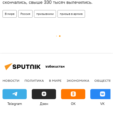
скончались, свыше 330 тысяч вылечились.
В мире
Россия
призывники
призыв в армию
Узбекистан
НОВОСТИ
ПОЛИТИКА
В МИРЕ
ЭКОНОМИКА
ОБЩЕСТВ
Telegram
Дзен
OK
VK