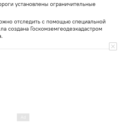
дороги установлены ограничительные
ожно отследить с помощью специальной
ыла создана Госкомземгеодезкадастром
.