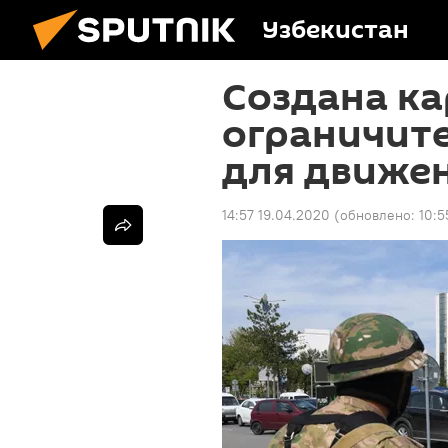
Узбекистан
Создана ка
ограничит
для движе
14:57 19.04.2020
(обновлено:
10:5