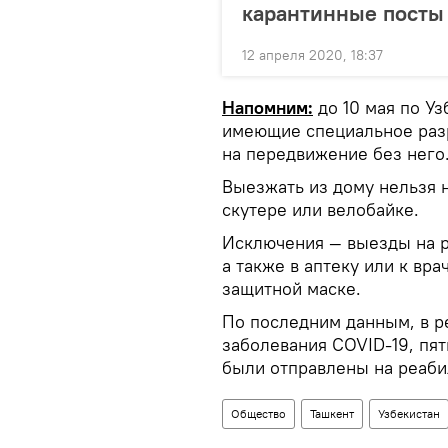
карантинные посты
12 апреля 2020, 18:37
Напомним:
до 10 мая по Уз
имеющие специальное раз
на передвижение без него
Выезжать из дому нельзя н
скутере или велобайке.
Исключения — выезды на р
а также в аптеку или к вр
защитной маске.
По последним данным, в р
заболевания COVID-19, пят
были отправлены на реаб
Общество
Ташкент
Узбекистан