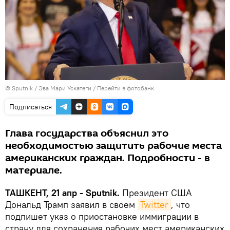
© Sputnik / Эва Мари Ускатеги
/
Перейти в фотобанк
Подписаться
Глава государства объяснил это
необходимостью защитить рабочие места
американских граждан. Подробности - в
материале.
ТАШКЕНТ, 21 апр - Sputnik.
Президент США
Дональд Трамп заявил в своем
Twitter
, что
подпишет указ о приостановке иммиграции в
страну для сохранения рабочих мест американских