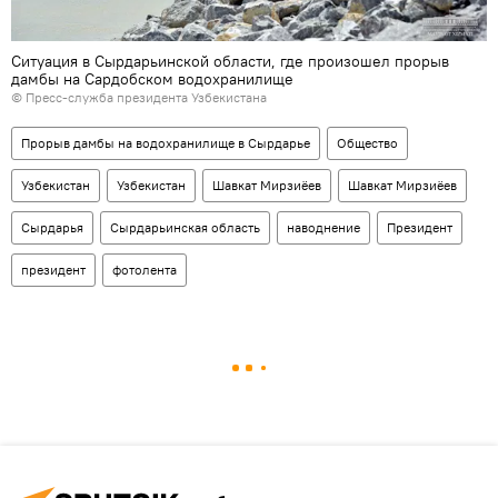
Ситуация в Сырдарьинской области, где произошел прорыв
дамбы на Сардобском водохранилище
© Пресс-служба президента Узбекистана
Прорыв дамбы на водохранилище в Сырдарье
Общество
Узбекистан
Узбекистан
Шавкат Мирзиёев
Шавкат Мирзиёев
Сырдарья
Сырдарьинская область
наводнение
Президент
президент
фотолента