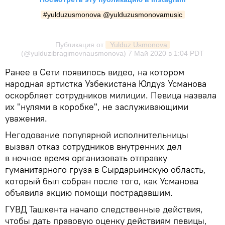
#yulduzusmonova @yulduzusmonovamusic
Публикация от
 Yulduz Usmonova
(@yulduzibragimovnausmonova)
7 Май 2020 в 1:04 PDT
Ранее в Сети появилось видео, на котором
народная артистка Узбекистана Юлдуз Усманова
оскорбляет сотрудников милиции. Певица назвала
их "нулями в коробке", не заслуживающими
уважения.
Негодование популярной исполнительницы
вызвал отказ сотрудников внутренних дел
в ночное время организовать отправку
гуманитарного груза в Сырдарьинскую область,
который был собран после того, как Усманова
объявила акцию помощи пострадавшим.
ГУВД Ташкента начало следственные действия,
чтобы дать правовую оценку действиям певицы,