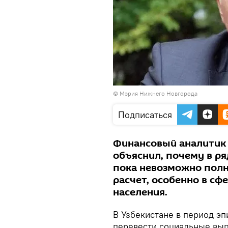
© Мэрия Нижнего Новгорода
Подписаться
Финансовый аналитик 
объяснил, почему в ряд
пока невозможно полн
расчет, особенно в с
населения.
В Узбекистане в период э
перевести социальные вып