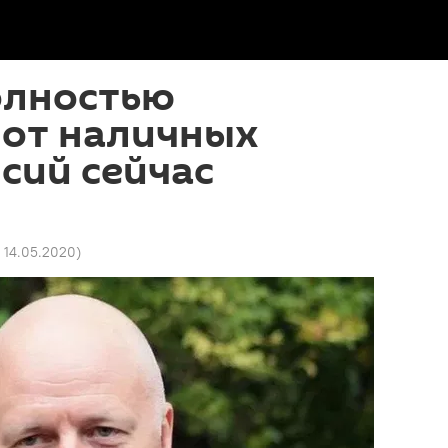
олностью
 от наличных
сий сейчас
7 14.05.2020
)