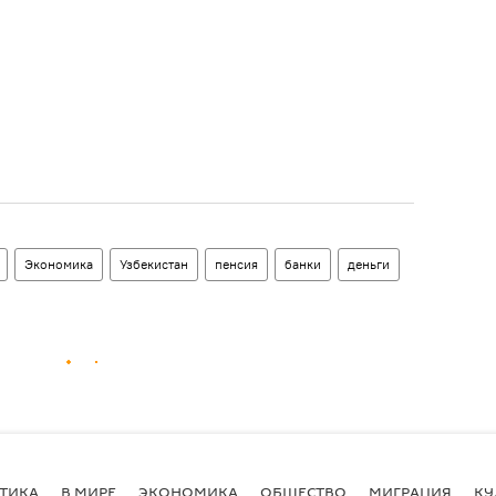
Экономика
Узбекистан
пенсия
банки
деньги
ТИКА
В МИРЕ
ЭКОНОМИКА
ОБЩЕСТВО
МИГРАЦИЯ
КУ