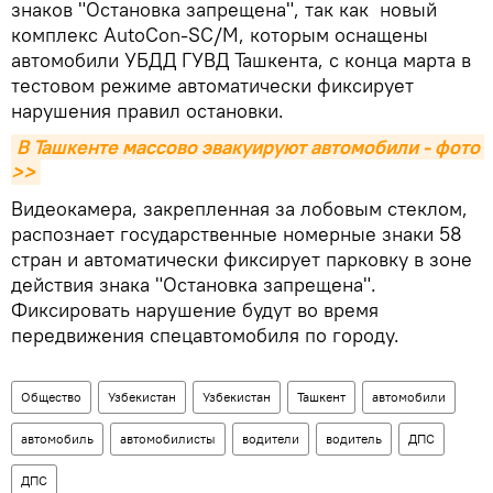
знаков "Остановка запрещена", так как новый
комплекс AutoCon-SC/M, которым оснащены
автомобили УБДД ГУВД Ташкента, с конца марта в
тестовом режиме автоматически фиксирует
нарушения правил остановки.
В Ташкенте массово эвакуируют автомобили - фото 
>>
Видеокамера, закрепленная за лобовым стеклом,
распознает государственные номерные знаки 58
стран и автоматически фиксирует парковку в зоне
действия знака "Остановка запрещена".
Фиксировать нарушение будут во время
передвижения спецавтомобиля по городу.
Общество
Узбекистан
Узбекистан
Ташкент
автомобили
автомобиль
автомобилисты
водители
водитель
ДПС
ДПС